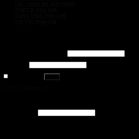
CÁC CÔNG BỐ SẢN PHẨM
THIẾT BỊ PHA CHẾ
CÔNG THỨC PHA CHẾ
TIN TỨC PHA CHẾ
HESTON xin chào quý khách. HESTON chuyên cung cấp nguyên li
Login
Username or email address
*
Password
*
Remember me
Log in
Lost your password?
Register
Email address
*
A password will be sent to your email address.
Dữ liệu cá nhân của bạn sẽ được sử dụng để hỗ trợ trải nghiệm