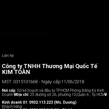
Trân Châu 3Q Olong Túi 2kg
85.000
VNĐ
80.000
VNĐ
Liên hệ
Công ty TNHH Thương Mại Quốc Tế
KIM TOÀN
MST: 0315101668 - Ngày cấp:11/06/2018
Nơi cấp
: Sở kế hoạch và đầu tư TP.HCM Phòng Đăng Ký Kinh
Doanh
Địa chỉ
: 25 đường số 26, phường 10,Quận 6 , Tp.HCM
Kinh doanh 01: 0932.113.223 (Ms. Dương)
Khách hàng