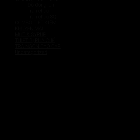
Đồ đóng lon
Cart
Trân châu
Trân châu 3Q
COMBO TIẾT KIỆM
No products in the cart.
KHUYẾN MÃI
MỨT & SYRUP
THIẾT BỊ PHA CHẾ
TRÀ NGON CAO CẤP
Uncategorized
Các loại trân châu 3Q tiện lợi