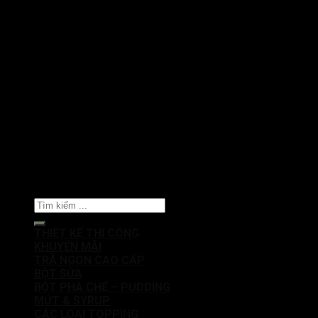
Copyright 2021 © LOFIVN - SOFTWARE
Search
for:
THIẾT KẾ THI CÔNG
KHUYẾN MÃI
TRÀ NGON CAO CẤP
BỘT SỮA
BỘT PHA CHẾ – PUDDING
MỨT & SYRUP
CÁC LOẠI TOPPING